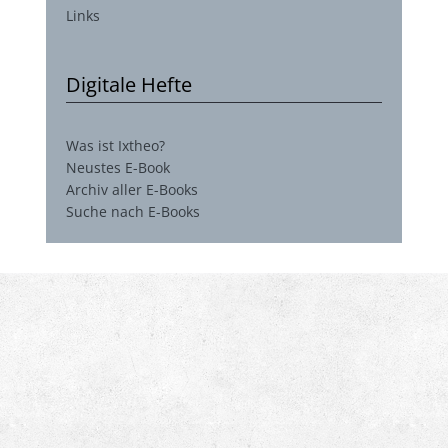
Links
Digitale Hefte
Was ist Ixtheo?
Neustes E-Book
Archiv aller E-Books
Suche nach E-Books