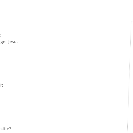
:
ger Jesu.
it
sitte?