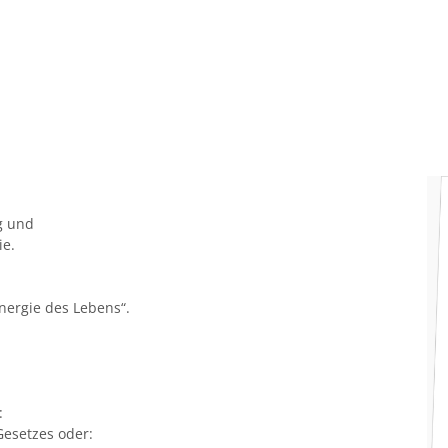
g und
ie.
Energie des Lebens“.
:
Gesetzes oder: